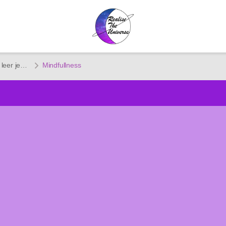
Module 1 Zelfontplooiing: leer jezelf kennen, werk aan jezelf
Mindfullness