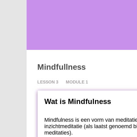
Mindfullness
LESSON
3
MODULE
1
Wat is Mindfulness
Mindfulness is een vorm van meditati
inzichtmeditatie (als laatst genoemd b
meditaties).