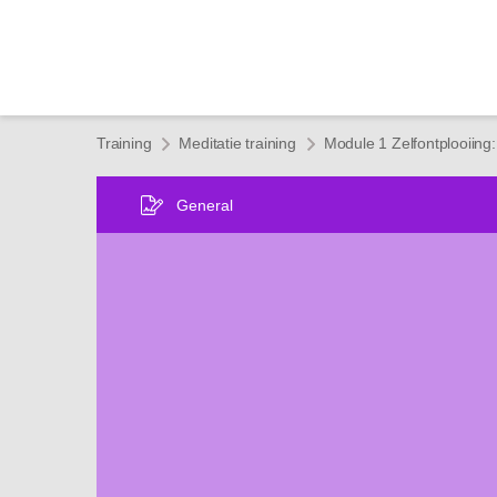
Training
Meditatie training
General